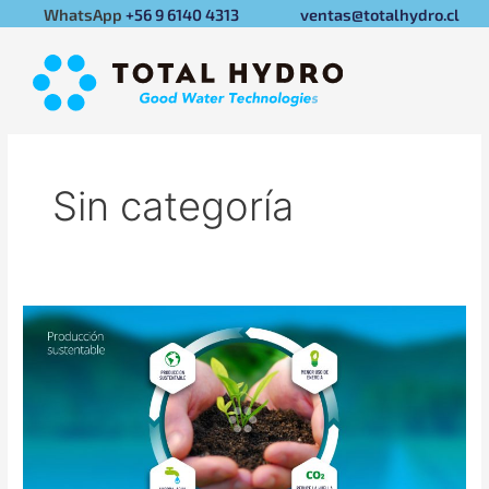
Ir
WhatsApp
+56 9 6140 4313
ventas@totalhydro.cl
al
contenido
Sin categoría
Ahorro
de
agua
mínimo
garantizado